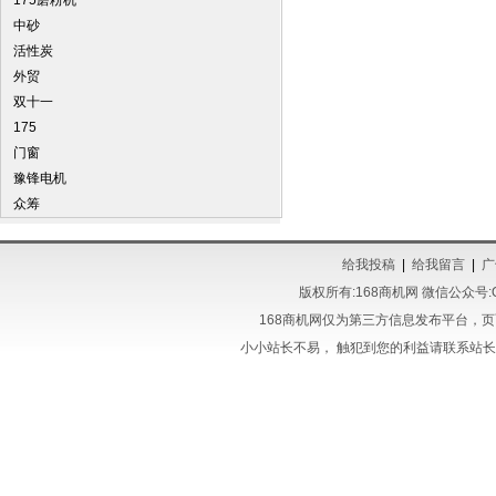
175磨粉机
中砂
活性炭
外贸
双十一
175
门窗
豫锋电机
众筹
给我投稿
|
给我留言
|
广
版权所有:168商机网 微信公众号:QQ3
168商机网仅为第三方信息发布平台，
小小站长不易， 触犯到您的利益请联系站