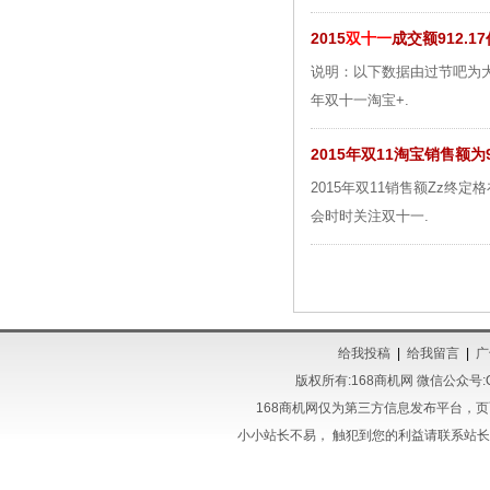
2015
双十一
成交额912.1
说明：以下数据由过节吧为大
年双十一淘宝+.
2015年双11淘宝销售额为9
2015年双11销售额Zz终定格
会时时关注双十一.
给我投稿
|
给我留言
|
广
版权所有:168商机网 微信公众号:QQ3
168商机网仅为第三方信息发布平台，
小小站长不易， 触犯到您的利益请联系站