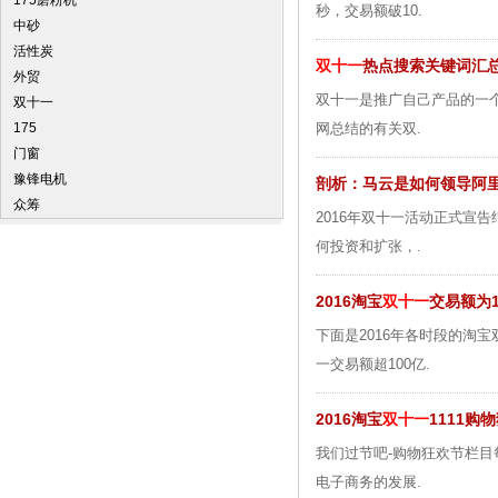
175磨粉机
秒，交易额破10.
中砂
活性炭
双十一
热点搜索关键词汇
外贸
双十一是推广自己产品的一
双十一
175
网总结的有关双.
门窗
豫锋电机
剖析：马云是如何领导阿
众筹
2016年双十一活动正式宣
何投资和扩张，.
2016淘宝
双十一
交易额为1
下面是2016年各时段的淘宝双十
一交易额超100亿.
2016淘宝
双十一
1111
我们过节吧-购物狂欢节栏目
电子商务的发展.