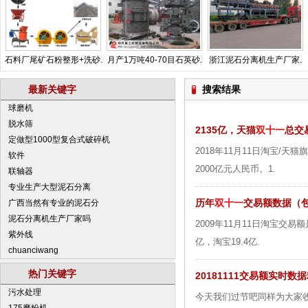
石料厂尾矿石粉整形+洗砂.
月产1万吨40-70目石英砂.
浙江泥石分离机生产厂家.
最新关键字
搜索结果
球磨机
脱水筛
2135亿，天猫
双十一
总交易
定做型1000型复合式破碎机
2018年11月11日淘宝/天猫
软件
2000亿元人民币。1.
联轴器
专业生产大型泥石分离
历年
双十一
交易额数据（
广西当然有专业的泥石分
泥石分离机生产厂家吗
2009年11月11日淘宝交易
紫外线
亿，淘宝19.4亿.
chuanciwang
热门关键字
20181111交易额实时数
污水处理
今天我们过节吧同样为大家收