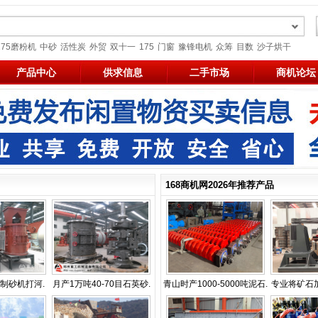
175磨粉机
中砂
活性炭
外贸
双十一
175
门窗
豫锋电机
众筹
目数
沙子烘干
产品中心
供求信息
二手市场
商机论坛
168商机网2026年推荐产品
制砂机打河.
月产1万吨40-70目石英砂.
青山时产1000-5000吨泥石.
专业将矿石加工