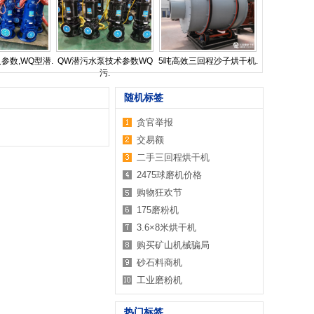
参数,WQ型潜.
QW潜污水泵技术参数WQ
5吨高效三回程沙子烘干机.
污.
随机标签
贪官举报
交易额
二手三回程烘干机
2475球磨机价格
购物狂欢节
175磨粉机
3.6×8米烘干机
购买矿山机械骗局
砂石料商机
工业磨粉机
热门标签