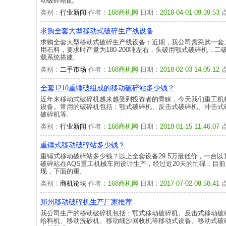
动破碎站配.
类别：
行业新闻
作者：
168商机网
日期：
2018-04-01 09.39.53
求购全套大型移动式破碎生产线设备
求购全套大型移动式破碎生产线设备：近期，我公司需采购一套
用石料，要求时产量为180-200吨左右，头破用颚式破碎机，
载系统搭建.
类别：
二手市场
作者：
168商机网
日期：
2018-02-03 14.05.12
全套1210重锤破组成的移动破碎站多少钱？
近年来移动式破碎机越来越受到投资者的青睐，今天我们重工机
设备。常用的破碎机包括：颚式破碎机、反击式破碎机、冲击式
破碎机等.
类别：
行业新闻
作者：
168商机网
日期：
2018-01-15 11.46.07
重锤式移动破碎站多少钱？
重锤式移动破碎站多少钱？以上全套设备29.5万最低价，一台以
破碎站在AQS重工机械车间设计生产，经过近20天的忙碌，目前
现，下面的重.
类别：
商机论坛
作者：
168商机网
日期：
2017-07-02 08.58.41
郑州移动破碎机生产厂家推荐
我公司生产的移动破碎机包括：颚式移动破碎机、反击式移动破
给料机、移动洗砂机、移动细沙回收机等移动式设备。移动式破