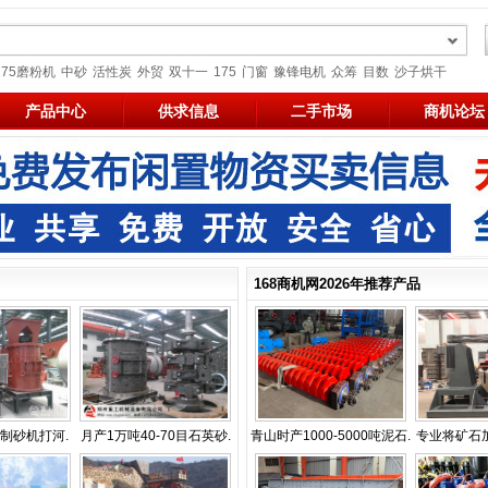
175磨粉机
中砂
活性炭
外贸
双十一
175
门窗
豫锋电机
众筹
目数
沙子烘干
产品中心
供求信息
二手市场
商机论坛
168商机网2026年推荐产品
制砂机打河.
月产1万吨40-70目石英砂.
青山时产1000-5000吨泥石.
专业将矿石加工