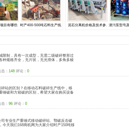
项目有哪些.
时产400-500吨石料生产线.
泥石分离机价格及技术参.
潜污泵型号及
域限制，具有一次成型，无需二级破碎整形过
各种规格齐全，无片状，无光滑体，多角多棱
点击：
148
评论：
0
破碎站的区别？在移动石料破碎生产线中，移
重锤破和方箱破的区别，希望大家在购买设备
点击：
96
评论：
0
公司专业生产重锤式移动破碎站、鄂破反击破
今天我们168商机网为大家介绍时产150吨移