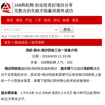
168商机网:创业投资好项目分享
无数次的失败才能赢得最终成功
首页
项目
产品
二手
快讯
论坛
标签
留言
热点:
污水处理
175磨粉机
中砂
活性炭
外贸
双十一
175
门窗
首页
>
商业快讯
>
技术资料
洗砂-脱水-细沙回收三合一设备介绍
日期：2016/4/20 11:19:06
作者：168商机网 人气：
150
细沙回收机
能回收洗砂机排放的细沙，
脱水筛
可以脱掉
洗砂机
清洗
沙子后里面的水分，脱水筛+细沙回收装置便可以省去细沙回收机上面
的一个小型脱水装置，请看下面我们郑州青山技术的设备报价：
脱水筛设备
​：1.5*3.6米 2×2.25KW 卖价5.2-5.6万 每小时可以处理50-
80立方带水沙子;