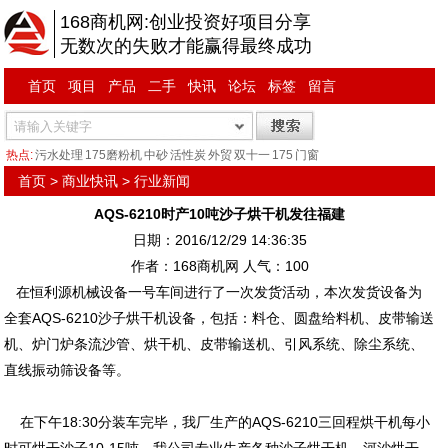
168商机网:创业投资好项目分享
无数次的失败才能赢得最终成功
首页
项目
产品
二手
快讯
论坛
标签
留言
热点:
污水处理
175磨粉机
中砂
活性炭
外贸
双十一
175
门窗
首页
>
商业快讯
>
行业新闻
AQS-6210时产10吨沙子烘干机发往福建
日期：2016/12/29 14:36:35
作者：168商机网 人气：
100
在恒利源机械设备一号车间进行了一次发货活动，本次发货设备为
全套AQS-6210沙子烘干机设备，包括：料仓、圆盘给料机、皮带输送
机、炉门炉条流沙管、烘干机、皮带输送机、引风系统、除尘系统、
直线振动筛设备等。
在下午18:30分装车完毕，我厂生产的AQS-6210三回程烘干机每小