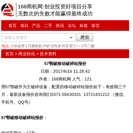
168商机网:创业投资好项目分享
无数次的失败才能赢得最终成功
首页
项目
产品
二手
快讯
论坛
标签
留言
热点:
污水处理
175磨粉机
中砂
活性炭
外贸
双十一
175
门窗
首页
>
商业快讯
>
技术资料
57鄂破移动破碎站报价
日期：2017/6/16 11:28:42
作者：168商机网 人气：
121
用57鄂破作为主破碎设备，配置的移动破碎站报价如下：有效期三个
月，最新设备报价咨询我们0371-56630331 13721431212 （微信、
手机号、QQ号）
57鄂破移动破碎站报价
：