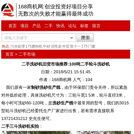
168商机网:创业投资好项目分享
无数次的失败才能赢得最终成功
首页
项目
产品
二手
快讯
论坛
标签
留言
热点:
污水处理
175磨粉机
中砂
活性炭
外贸
双十一
175
门窗
首页
>
二手市场
二手洗砂机旧货市场推荐:100吨二手轮斗洗砂机
日期：2018/5/21 15:51:45
作者：168商机网 人气：
104
我们原有一家
制砂洗砂生产线
，由于环保部门责令关停，所以紧急
对外低价处理，具体洗砂机尺寸为：三轮斗宽1.5米，轮斗直径3米，
每小时可洗砂80-120吨，是
洗砂生产线
中最常用的型号，我们的3015
型轮斗洗砂机已经委托生产厂家进行出售，若有需求直接联系
13721431212 史先生便可。
二手三斗洗砂机实拍
：