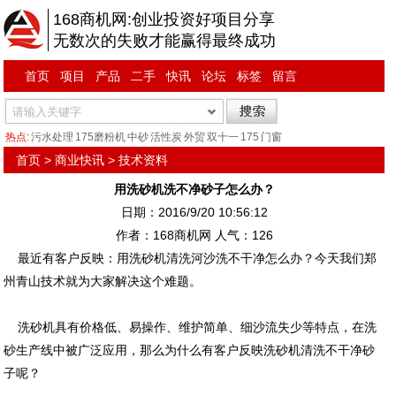
168商机网:创业投资好项目分享
无数次的失败才能赢得最终成功
首页
项目
产品
二手
快讯
论坛
标签
留言
热点:
污水处理
175磨粉机
中砂
活性炭
外贸
双十一
175
门窗
首页
>
商业快讯
>
技术资料
用洗砂机洗不净砂子怎么办？
日期：2016/9/20 10:56:12
作者：168商机网 人气：
126
最近有客户反映：用洗砂机清洗河沙洗不干净怎么办？今天我们郑
州青山技术就为大家解决这个难题。
洗砂机具有价格低、易操作、维护简单、细沙流失少等特点，在洗
砂生产线中被广泛应用，那么为什么有客户反映洗砂机清洗不干净砂
子呢？