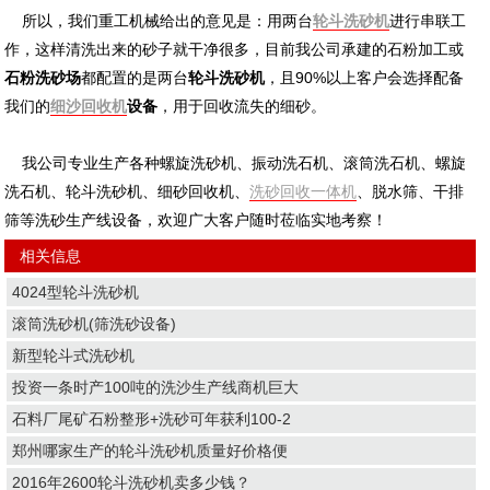
所以，我们重工机械给出的意见是：用两台
轮斗洗砂机
进行串联工
作，这样清洗出来的砂子就干净很多，目前我公司承建的石粉加工或
石粉洗砂场
都配置的是两台
轮斗洗砂机
，且90%以上客户会选择配备
我们的
细沙回收机
设备
，用于回收流失的细砂。
我公司专业生产各种螺旋洗砂机、振动洗石机、滚筒洗石机、螺旋
洗石机、轮斗洗砂机、细砂回收机、
洗砂回收一体机
、脱水筛、干排
筛等洗砂生产线设备，欢迎广大客户随时莅临实地考察！
相关信息
4024型轮斗洗砂机
滚筒洗砂机(筛洗砂设备)
新型轮斗式洗砂机
投资一条时产100吨的洗沙生产线商机巨大
石料厂尾矿石粉整形+洗砂可年获利100-2
郑州哪家生产的轮斗洗砂机质量好价格便
2016年2600轮斗洗砂机卖多少钱？